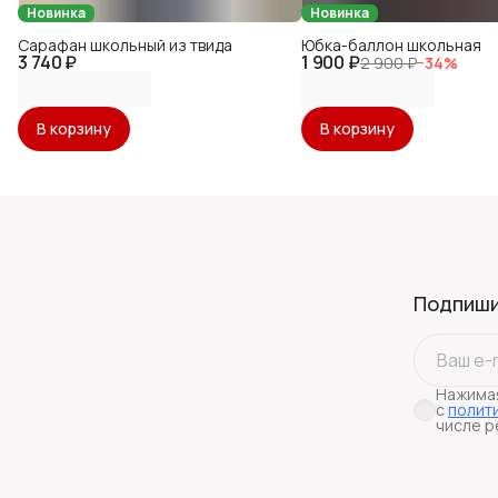
Новинка
Новинка
Сарафан школьный из твида
Юбка-баллон школьная
3 740 ₽
1 900 ₽
2 900 ₽
−
34
%
В корзину
В корзину
Подпиши
Нажимая
с
полит
числе р