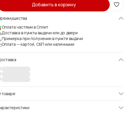
Добавить в корзину
Преимущества
Оплата частями в Сплит
Доставка в пункты выдачи или до двери
Примерка при получении в пункте выдачи
Оплата — картой, СБП или наличными
Доставка
 товаре
лузка школьная от бренда LeluKids- выбор стильных мам
арактеристики
очерей. Стильная, красивая с ажурным закругленным
оротником и застежкой на пуговице внесет изюминку в
ртикул
LS05.001
овседневную школьную одежду для девочки.
Размер
122
лузки для девочек - это одежда для подростка в деловом