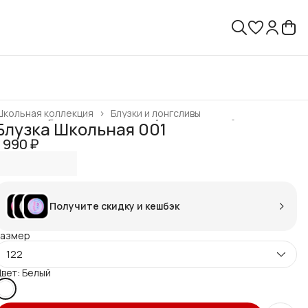
кольная коллекция
›
Блузки и лонгсливы
лавная
›
Готовая продукция
›
Ассортимент сайта
›
Блузка Школьная 001
1 990 ₽
Получите скидку и кешбэк
Размер
122
вет: Белый