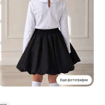
с
к
в
к
Еще фотографии