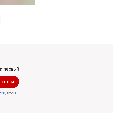
а первый
саться
лки
, в том