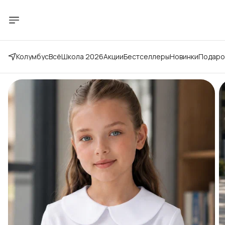
Колумбус
Всё
Школа 2026
Акции
Бестселлеры
Новинки
Подаро