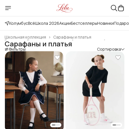
Колумбус
Всё
Школа 2026
Акции
Бестселлеры
Новинки
Подаро
Школьная коллекция
›
Сарафаны и платья
Главная
›
Готовая продукция
›
Ассортимент сайта
›
Сарафаны и платья
Фильтры
Сортировка