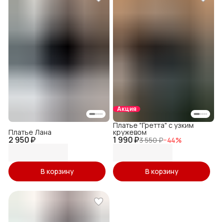
Акция
Платье "Гретта" с узким
Платье Лана
кружевом
2 950 ₽
1 990 ₽
3 550 ₽
−
44
%
В корзину
В корзину