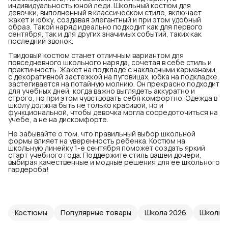
индивидуальность юной леди. Школьный костюм для
девочки, выполненный в классическом стиле, включает
жакет и юбку, создавая элегантный и при этом удобный
образ. Такой наряд идеально подходит как для первого
сентября, так и для других значимых событий, таких как
последний звонок.
Твидовый костюм станет отличным вариантом для
повседневного школьного наряда, сочетая в себе стиль и
практичность. Жакет на подкладе с накладными карманами,
с декоративной застежкой на пуговицах, юбка на подкладке,
застегивается на потайную молнию. Он прекрасно подходит
для учебных дней, когда важно выглядеть аккуратно и
строго, но при этом чувствовать себя комфортно. Одежда в
школу должна быть не только красивой, но и
функциональной, чтобы девочка могла сосредоточиться на
учебе, а не на дискомфорте.
Не забывайте о том, что правильный выбор школьной
формы влияет на уверенность ребенка. Костюм на
школьную линейку 1-е сентября поможет создать яркий
старт учебного года. Поддержите стиль вашей дочери,
выбирая качественные и модные решения для ее школьного
гардероба!
Костюмы
Популярные товары
Школа 2026
Школьна