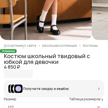
Ассортимент сайта
›
Школьная коллекция
›
Костюмы
Главная
›
Готовая продукция
›
Новинка
Костюм школьный твидовый с
юбкой для девочки
4 850 ₽
Получите скидку и кешбэк
Размер
Таблица размеров
122