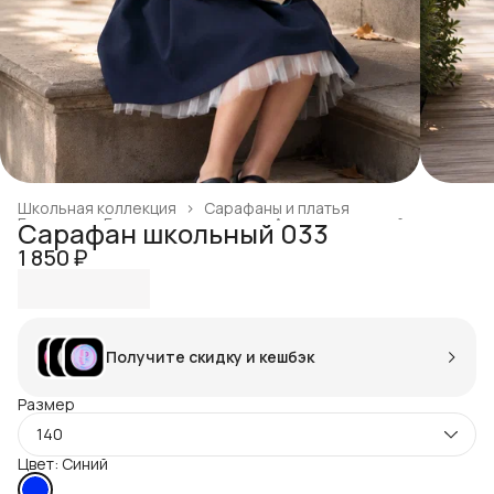
Школьная коллекция
›
Сарафаны и платья
Главная
›
Готовая продукция
›
Ассортимент сайта
›
Сарафан школьный 033
1 850 ₽
Получите скидку и кешбэк
Размер
140
Цвет: Синий