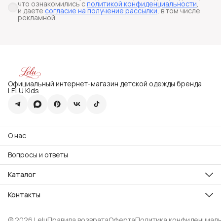
что ознакомились с
политикой конфиденциальности
,
и даете
согласие на получение рассылки
, в том числе
рекламной
Официальный интернет-магазин детской одежды бренда
LELU Kids
О нас
Вопросы и ответы
Каталог
Все товары
Премиум
Контакты
Праздничная коллекция
Адрес
Школьная коллекция
Чебоксары, пр. Мира 78
Повседневная одежда
© 2026 Lelu
Правила возврата
Оферта
Политика конфиденциал
Телефон