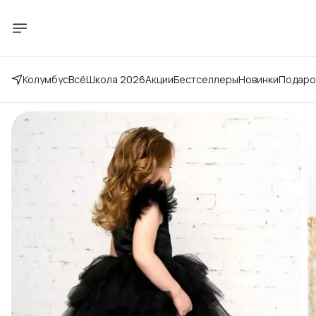
Колумбус
Всё
Школа 2026
Акции
Бестселлеры
Новинки
Подаро