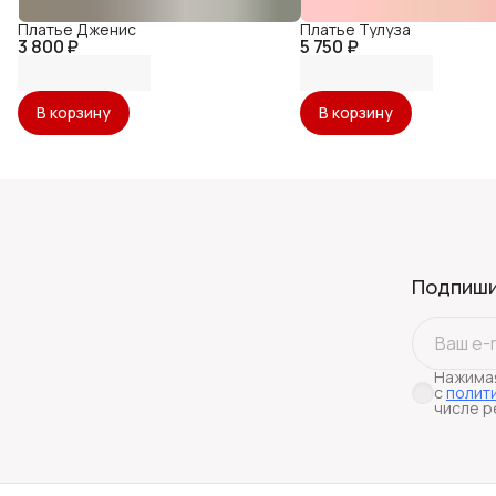
Платье Дженис
Платье Тулуза
3 800 ₽
5 750 ₽
В корзину
В корзину
Подпиши
Нажимая
с
полит
числе р