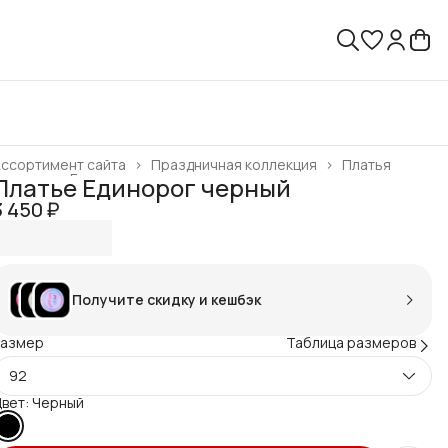
ссортимент сайта
›
Праздничная коллекция
›
Платья
лавная
›
Готовая продукция
›
Платье Единорог черный
3 450 ₽
Получите скидку и кешбэк
Размер
Таблица размеров
92
вет: Черный