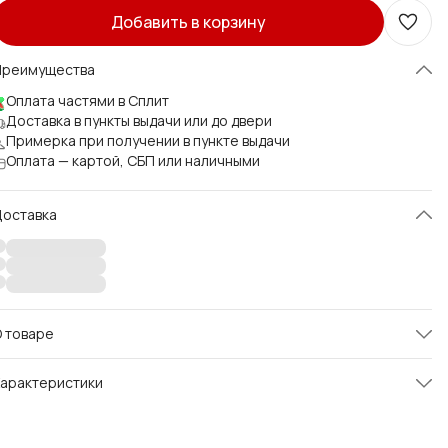
Добавить в корзину
Преимущества
Оплата частями в Сплит
Доставка в пункты выдачи или до двери
Примерка при получении в пункте выдачи
Оплата — картой, СБП или наличными
Доставка
 товаре
арядное черное платье для девочки - это отличное решение
арактеристики
ля создания незабываемого наряда и образа.
ркое и стильное, идеально подходит для мероприятий, а
ртикул
0131.23.14
акже на осенний бал и день рождения.
латье выполнено из высококачественного фатина, который не
Размер
92