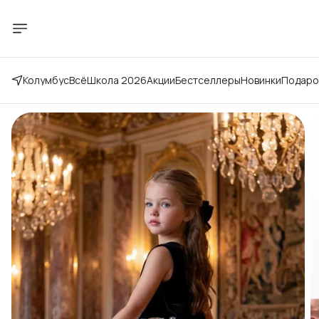
Колумбус
Всё
Школа 2026
Акции
Бестселлеры
Новинки
Подаро