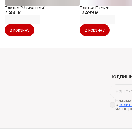
Платье "Манхеттен"
Платье Париж
7 450 ₽
13 499 ₽
В корзину
В корзину
Подпиши
Нажимая
с
полит
числе р