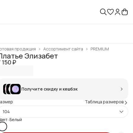
отовая продукция
›
Ассортимент сайта
›
PREMIUM
лавная
›
Платье Элизабет
7 150 ₽
Получите скидку и кешбэк
Размер
Таблица размеров
104
вет: Белый