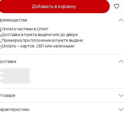
Добавить в корзину
Преимущества
Оплата частями в Сплит
Доставка в пункты выдачи или до двери
Примерка при получении в пункте выдачи
Оплата — картой, СБП или наличными
Доставка
 товаре
раздничное платье для девочки - элегантное сочетание
арактеристики
ёрного бархата и перламутрового атласа. Лиф из мягкого
архата подчёркивает изящество, а юбка‑полусолнце из
ртикул
LD01.043
ереливающегося атласа создаёт лёгкий и нарядный силуэт.
круглый вырез спереди и V‑образный сзади добавляют
Размер
104