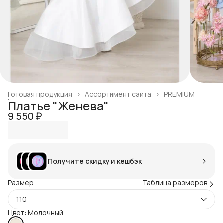
Готовая продукция
›
Ассортимент сайта
›
PREMIUM
Главная
›
Платье "Женева"
9 550 ₽
Получите скидку и кешбэк
Размер
Таблица размеров
110
Цвет: Молочный