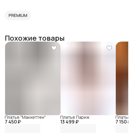
PREMIUM
Похожие товары
Платье "Манхеттен"
Платье Париж
Платье 
7 450 ₽
13 499 ₽
7 150 ₽