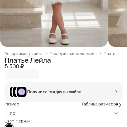
Ассортимент сайта
›
Праздничная коллекция
›
Платья
Главная
›
Готовая продукция
›
Платье Лейла
5 500 ₽
Получите скидку и кешбэк
Размер
Таблица размеров
110
Цвет: Черный