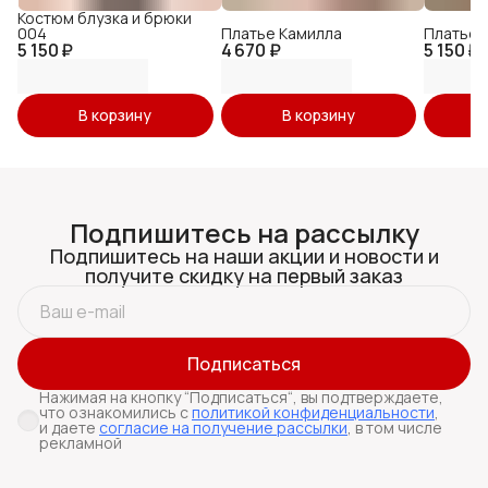
Костюм блузка и брюки
004
Платье Камилла
Платье 
5 150 ₽
4 670 ₽
5 150 ₽
В корзину
В корзину
Подпишитесь на рассылку
Подпишитесь на наши акции и новости и
получите скидку на первый заказ
Подписаться
Нажимая на кнопку “Подписаться“, вы подтверждаете,
что ознакомились с
политикой конфиденциальности
,
и даете
согласие на получение рассылки
, в том числе
рекламной