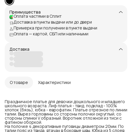
Преимущества
Оплата частями в Сплит
Доставка в пункты выдачи или до двери
Примерка при получении в пункте выдачи
Оплата — картой, СБП или наличными
Доставка
О товаре
Характеристики
Праздничное платье для девочки дошкольного и младшего
школьного возраста. Лиф платья - твид, подклад - 100%
хлопок (бязь), юбка - еврофатин. Платье отрезное по линии
талии. Вырез горловины со стороны полочки округлый, со
стороны спинки V образный. Воротник отложной из тиси с
фатином оборкой.
На полочке 4 декоративные пуговицы диаметром 20мм. По
талии пояс из твида, втачан в боковые швы. Юбка из 5 слоев