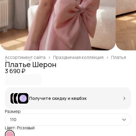
Ассортимент сайта
›
Праздничная коллекция
›
Платья
Главная
›
Готовая продукция
›
Платье Шерон
3 690 ₽
Получите скидку и кешбэк
Размер
110
Цвет: Розовый