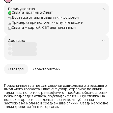
Преимущества
Оплата частями в Сплит
Доставка в пункты выдачи или до двери
Примерка при получении в пункте выдачи
Оплата — картой, СБП или наличными
Доставка
О товаре
Характеристики
Праздничное платье для девочки дошкольного и младшего
школьного возраста. Платье футляр, отрезное по линии
талии, лиф полочки с рельефами от проймы, юбка-основа и
юбка-подклад из атласа, подклад лифа из 100% хлопка. На
полочке горловина лодочка, на спинке углубленная,
застежка на молнию в среднем шве спинки. Сзади на уровне
талии крепится бант из органзы.