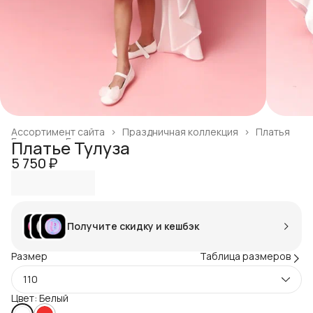
Ассортимент сайта
›
Праздничная коллекция
›
Платья
Главная
›
Готовая продукция
›
Платье Тулуза
5 750 ₽
Получите скидку и кешбэк
Размер
Таблица размеров
110
Цвет: Белый