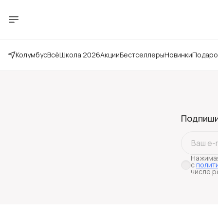
Колумбус
Всё
Школа 2026
Акции
Бестселлеры
Новинки
Подаро
Подпиши
Нажимая
с
полит
числе р