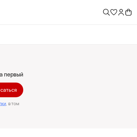
а первый
саться
лки
, в том