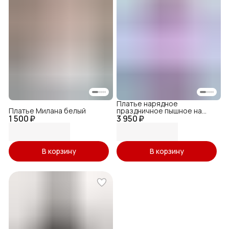
Платье нарядное
Платье Милана белый
праздничное пышное на
1 500 ₽
3 950 ₽
выпускной в садик
В корзину
В корзину