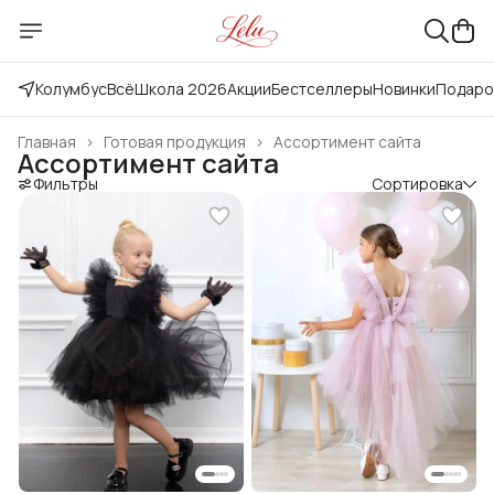
Колумбус
Всё
Школа 2026
Акции
Бестселлеры
Новинки
Подаро
Главная
›
Готовая продукция
›
Ассортимент сайта
Ассортимент сайта
Фильтры
Сортировка