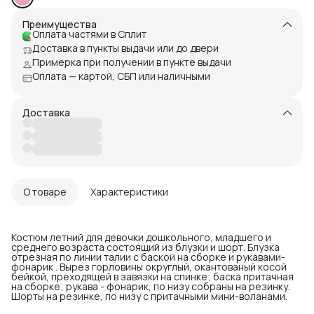
Преимущества
Оплата частями в Сплит
Доставка в пункты выдачи или до двери
Примерка при получении в пункте выдачи
Оплата — картой, СБП или наличными
Доставка
О товаре
Характеристики
Костюм летний для девочки дошкольного, младшего и
среднего возраста состоящий из блузки и шорт. Блузка
отрезная по линии талии с баской на сборке и рукавами-
фонарик . Вырез горловины округлый, окантованый косой
бейкой, преходящей в завязки на спинке; баска притачная
на сборке; рукава - фонарик, по низу собраны на резинку.
Шорты на резинке, по низу с притачными мини-воланами.