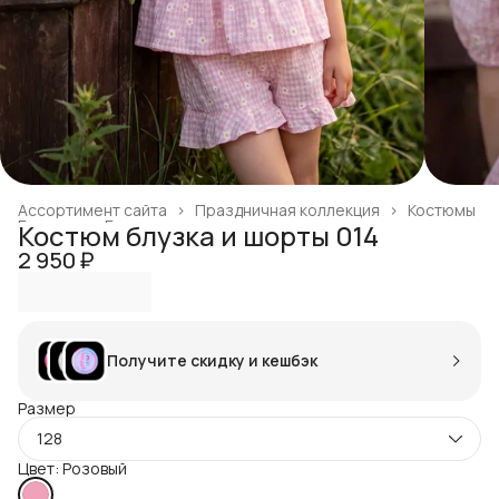
Ассортимент сайта
›
Праздничная коллекция
›
Костюмы
Главная
›
Готовая продукция
›
Костюм блузка и шорты 014
2 950 ₽
Получите скидку и кешбэк
Размер
128
Цвет: Розовый