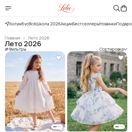
Колумбус
Всё
Школа 2026
Акции
Бестселлеры
Новинки
Подаро
Главная
›
Лето 2026
Лето 2026
Фильтры
Сортировка