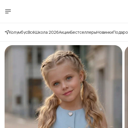
Колумбус
Всё
Школа 2026
Акции
Бестселлеры
Новинки
Подаро