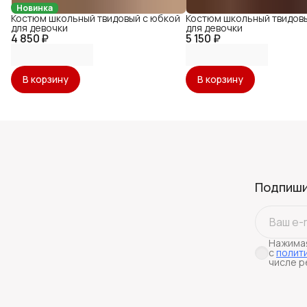
Новинка
Костюм школьный твидовый с юбкой
Костюм школьный твидов
для девочки
для девочки
4 850 ₽
5 150 ₽
В корзину
В корзину
Подпиши
Нажимая
с
полит
числе р