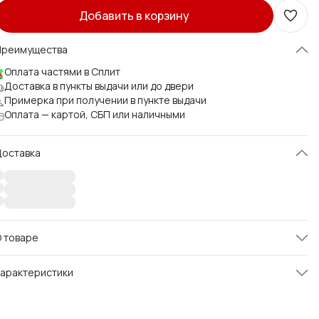
Добавить в корзину
Преимущества
Оплата частями в Сплит
Доставка в пункты выдачи или до двери
Примерка при получении в пункте выдачи
Оплата — картой, СБП или наличными
Доставка
 товаре
тильное и современное решение, которое сочетает
арактеристики
ребования дресс‑кода с актуальным силуэтом.
ртикул
LD04.005
бка‑баллон придаёт образу лёгкую динамику и объём,
ставаясь при этом сдержанной за счёт лаконичного кроя и
Размер
116