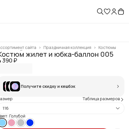
ссортимент сайта
›
Праздничная коллекция
›
Костюмы
лавная
›
Готовая продукция
›
Костюм жилет и юбка-баллон 005
4 390 ₽
Получите скидку и кешбэк
Размер
Таблица размеров
116
вет: Голубой